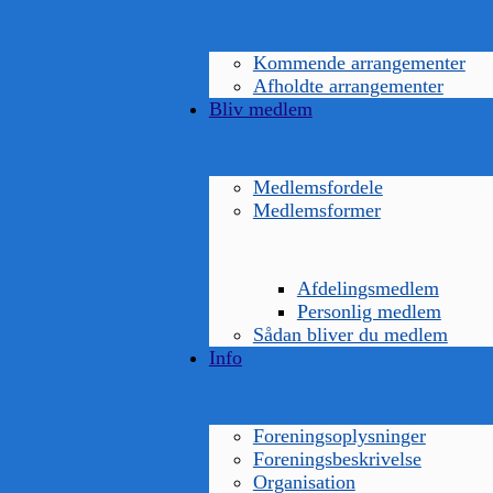
Kommende arrangementer
Afholdte arrangementer
Bliv medlem
Medlemsfordele
Medlemsformer
Afdelingsmedlem
Personlig medlem
Sådan bliver du medlem
Info
Foreningsoplysninger
Foreningsbeskrivelse
Organisation