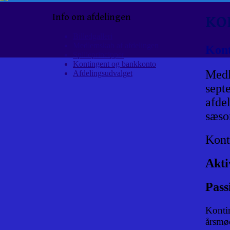
Info om afdelingen
KO
Billedgalleri
Medlemskab af afdelingen
Kont
Spilleprincipper
Kontingent og bankkonto
Medl
Afdelingsudvalget
septe
afde
sæson
Kont
Akti
Pass
Kontin
årsmø