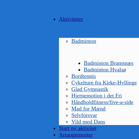
Aktiviteter
Badminton
Badminton Bramsnæs
Badminton Hvalsø
Bordtennis
Cykelture fra Kirke-Hyllinge
Glad Gymnastik
Hjernemotion i det Fri
Håndboldfitness/five-a-side
Mad for Mænd
Selvforsvar
Vild med Dans
Start ny aktivitet
Arrangementer